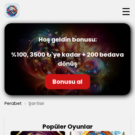
☰
Hoş geldin bonusu:
%100, 3500 ₺'ye kadar + 200 bedava
dönüş
Bonusu al
›
Perabet
Şartlar
Popüler Oyunlar