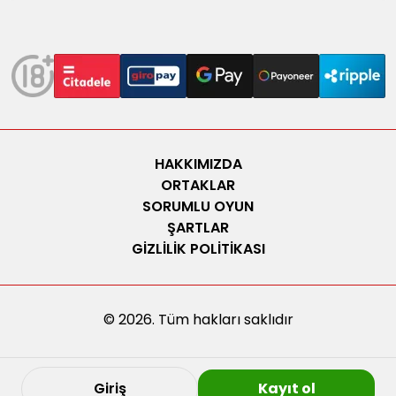
HAKKIMIZDA
ORTAKLAR
SORUMLU OYUN
ŞARTLAR
GIZLILIK POLITIKASI
©
2026
. Tüm hakları saklıdır
Giriş
Kayıt ol