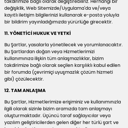
takdirimize bağlı olarak değiştirebiliriz. Herhangi bir
değişiklik, Web Sitemizde/Uygulama'da ve/veya
kayıtlı iletişim bilgilerinizi kullanarak e-posta yoluyla
bir bildirim yayınladığımızda yürürlüğe girecektir.
11. YÖNETİCİ HUKUK VE YETKİ
Bu Şartlar, yasalarla yönetilecek ve yorumlanacaktır.
Bu Şartlardan doğan veya Hizmetlerimizi
kullanımınıza ilişkin tüm anlaşmazlıklar, bizim
takdirimize bağlı olarak seçilen karşılıklı kabul edilen
bir forumda (çevrimiçi uyuşmazlık çözüm hizmeti
gibi) çözülecektir.
12. TAM ANLAŞMA
Bu Şartlar, Hizmetlerimize erişiminiz ve kullanımınızla
ilgili olarak sizinle bizim aramızda tam anlaşmayı
oluşturmaktadır. Üçüncü taraf sağlayıcılar veya
yazılım geliştiricilerden gelen diğer her türlü şart ve