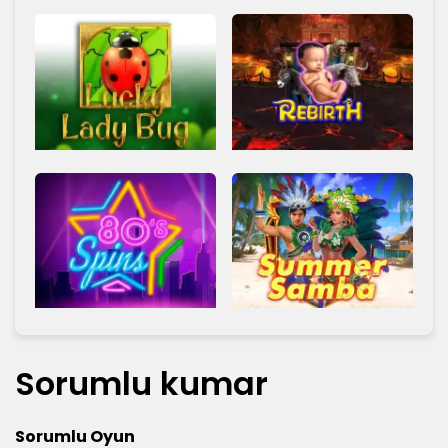
Sorumlu kumar
Sorumlu Oyun