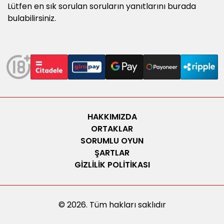
Lütfen en sık sorulan soruların yanıtlarını burada
bulabilirsiniz.
HAKKIMIZDA
ORTAKLAR
SORUMLU OYUN
ŞARTLAR
GIZLILIK POLITIKASI
©
2026
. Tüm hakları saklıdır