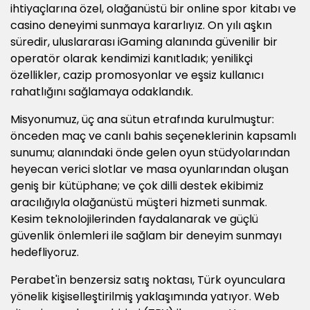
ihtiyaçlarına özel, olağanüstü bir online spor kitabı ve
casino deneyimi sunmaya kararlıyız. On yılı aşkın
süredir, uluslararası iGaming alanında güvenilir bir
operatör olarak kendimizi kanıtladık; yenilikçi
özellikler, cazip promosyonlar ve eşsiz kullanıcı
rahatlığını sağlamaya odaklandık.
Misyonumuz, üç ana sütun etrafında kurulmuştur:
önceden maç ve canlı bahis seçeneklerinin kapsamlı
sunumu; alanındaki önde gelen oyun stüdyolarından
heyecan verici slotlar ve masa oyunlarından oluşan
geniş bir kütüphane; ve çok dilli destek ekibimiz
aracılığıyla olağanüstü müşteri hizmeti sunmak.
Kesim teknolojilerinden faydalanarak ve güçlü
güvenlik önlemleri ile sağlam bir deneyim sunmayı
hedefliyoruz.
Perabet'in benzersiz satış noktası, Türk oyunculara
yönelik kişiselleştirilmiş yaklaşımında yatıyor. Web