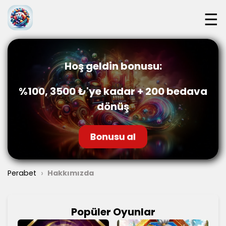
☰
Hoş geldin bonusu:
%100, 3500 ₺'ye kadar + 200 bedava
dönüş
Bonusu al
›
Perabet
Hakkımızda
Popüler Oyunlar