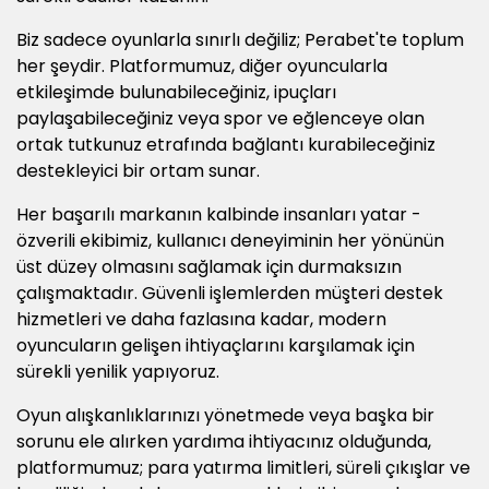
Biz sadece oyunlarla sınırlı değiliz; Perabet'te toplum
her şeydir. Platformumuz, diğer oyuncularla
etkileşimde bulunabileceğiniz, ipuçları
paylaşabileceğiniz veya spor ve eğlenceye olan
ortak tutkunuz etrafında bağlantı kurabileceğiniz
destekleyici bir ortam sunar.
Her başarılı markanın kalbinde insanları yatar -
özverili ekibimiz, kullanıcı deneyiminin her yönünün
üst düzey olmasını sağlamak için durmaksızın
çalışmaktadır. Güvenli işlemlerden müşteri destek
hizmetleri ve daha fazlasına kadar, modern
oyuncuların gelişen ihtiyaçlarını karşılamak için
sürekli yenilik yapıyoruz.
Oyun alışkanlıklarınızı yönetmede veya başka bir
sorunu ele alırken yardıma ihtiyacınız olduğunda,
platformumuz; para yatırma limitleri, süreli çıkışlar ve