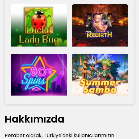
Hakkımızda
Perabet olarak, Türkiye'deki kullanıcılarımızın