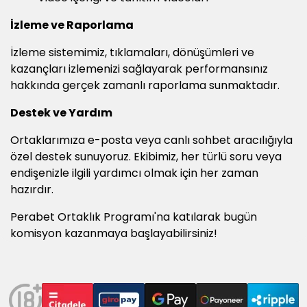
İzleme ve Raporlama
İzleme sistemimiz, tıklamaları, dönüşümleri ve
kazançları izlemenizi sağlayarak performansınız
hakkında gerçek zamanlı raporlama sunmaktadır.
Destek ve Yardım
Ortaklarımıza e-posta veya canlı sohbet aracılığıyla
özel destek sunuyoruz. Ekibimiz, her türlü soru veya
endişenizle ilgili yardımcı olmak için her zaman
hazırdır.
Perabet Ortaklık Programı'na katılarak bugün
komisyon kazanmaya başlayabilirsiniz!