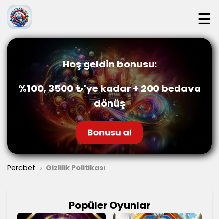
☰
Hoş geldin bonusu:
%100, 3500 ₺'ye kadar + 200 bedava
dönüş
Bonusu al
›
Perabet
Gizlilik Politikası
Popüler Oyunlar