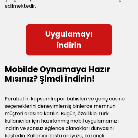
edilmektedir.
Uygulamayı
indirin
Mobilde Oynamaya Hazır
Mısınız? Şimdi İndirin!
Perabet'in kapsamlı spor bahisleri ve geniş casino
seçeneklerini deneyimlemiş binlerce memnun
müşteri arasına katılın. Bugün, özellikle Türk
kullanıcılar için hazırlanmış mobil uygulamamızı
indirin ve sonsuz eğlence olanakları dünyasını
keşfedin. Kullanıcı dostu arayüzü, kazançlı